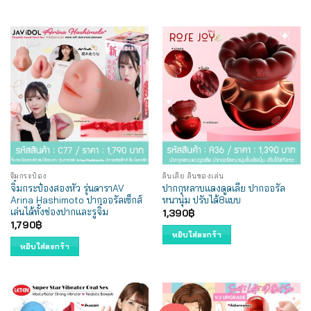
จิ๋มกระป๋อง
ลิ้นเลีย ลิ้นของเล่น
จิ๋มกระป๋องสองหัว รุ่นดาราAV
ปากกุหลาบแดงดูดเลีย ปากออรัล
Arina Hashimoto ปากออรัลเซ็กส์
หนานุ่ม ปรับได้8แบบ
เล่นได้ทั้งช่องปากและรูจิ๋ม
1,390
฿
1,790
฿
หยิบใส่ตะกร้า
หยิบใส่ตะกร้า