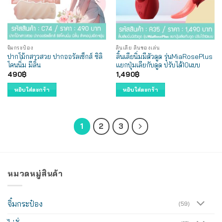
จิ๋มกระป๋อง
ลิ้นเลีย ลิ้นของเล่น
ปากโม้กสาวสวย ปากออรัลเซ็กส์ ซิลิ
ลิ้นเลียนิ่มมีตัวดูด รุ่นMiaRosePlus
โคนนิ่ม มีลิ้น
แยกปุ่มเลียกับดูด ปรับได้10แบบ
490
฿
1,490
฿
หยิบใส่ตะกร้า
หยิบใส่ตะกร้า
1
2
3
หมวดหมู่สินค้า
จิ๋มกระป๋อง
(59)