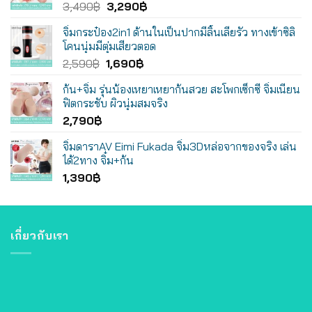
Original
Current
3,490
฿
3,290
฿
price
price
จิ๋มกระป๋อง2in1 ด้านในเป็นปากมีลิ้นเลียรัว ทางเข้าซิลิ
was:
is:
โคนนุ่มมีตุ่มเสียวตอด
3,490฿.
3,290฿.
Original
Current
2,590
฿
1,690
฿
price
price
ก้น+จิ๋ม รุ่นน้องเหยาเหยาก้นสวย สะโพกเซ็กซี่ จิ๋มเนียน
was:
is:
ฟิตกระชับ ผิวนุ่มสมจริง
2,590฿.
1,690฿.
2,790
฿
จิ๋มดาราAV Eimi Fukada จิ๋ม3Dหล่อจากของจริง เล่น
ได้2ทาง จิ๋ม+ก้น
1,390
฿
เกี่ยวกับเรา