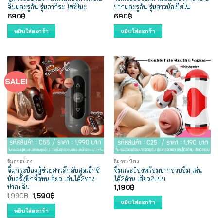
จิ๋มและรูก้น รุ่นอากิระ โฮชิโนะ
ปากและรูก้น รุ่นสาวนักเปียโน
690
฿
690
฿
หยิบใส่ตะกร้า
หยิบใส่ตะกร้า
SALE!
จิ๋มกระป๋อง
จิ๋มกระป๋อง
จิ๋มกระป๋องผู้ช่วยสาวลึกลับสุดเอ็กซ์
จิ๋มกระป๋องพร้อมปากอวบอิ่ม เล่น
นับครั้งฝึกอึดทนเสียว เล่นได้2ทาง
ได้2ด้าน เสียว2แบบ
ปาก+จิ๋ม
1,190
฿
Original
Current
1,990
฿
1,590
฿
price
price
หยิบใส่ตะกร้า
was:
is:
หยิบใส่ตะกร้า
1,990฿.
1,590฿.