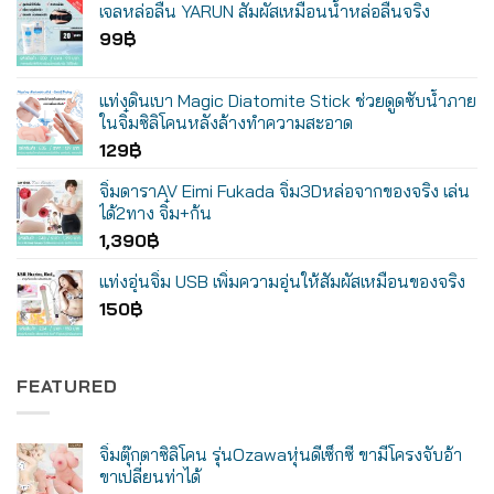
เจลหล่อลื่น YARUN สัมผัสเหมือนน้ำหล่อลื่นจริง
99
฿
แท่งดินเบา Magic Diatomite Stick ช่วยดูดซับน้ำภาย
ในจิ๋มซิลิโคนหลังล้างทำความสะอาด
129
฿
จิ๋มดาราAV Eimi Fukada จิ๋ม3Dหล่อจากของจริง เล่น
ได้2ทาง จิ๋ม+ก้น
1,390
฿
แท่งอุ่นจิ๋ม USB เพิ่มความอุ่นให้สัมผัสเหมือนของจริง
150
฿
FEATURED
จิ๋มตุ๊กตาซิลิโคน รุ่นOzawaหุ่นดีเซ็กซี่ ขามีโครงจับอ้า
ขาเปลี่ยนท่าได้