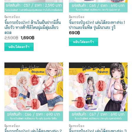
จิ๋มกระป๋อง
จิ๋มกระป๋อง
จิ๋มกระป๋อง2in1 ด้านในเป็นปากมีลิ้น
จิ๋มกระป๋อง2in1 เล่นได้สองทางNo.1
เลียรัว ทางเข้าซิลิโคนนุ่มมีตุ่มเสียว
ปากและจิ๋มฟิต รุ่นมินาเสะ รูริ
ตอด
690
฿
Original
Current
2,590
฿
1,690
฿
price
price
หยิบใส่ตะกร้า
was:
is:
หยิบใส่ตะกร้า
2,590฿.
1,690฿.
จิ๋มกระป๋อง
จิ๋มกระป๋อง
จิ๋มกระป๋อง2in1 เล่นได้สองทางNo.2
จิ๋มกระป๋อง2in1 เล่นได้สองทางNo.3