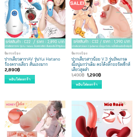
SALE!
จิ๋มกระป๋อง
จิ๋มกระป๋อง
ปากเสียวดาราAV รุ่นYui Hatano
ปากเสียวสาวน้อย V.3 รุ่นอัพเกรด
ร้องครางเสียว สั่นแรงมาก
เนื้อนุ่มกว่าเดิม คอโค้งลึกออรัลเซ็กส์
เสียวสุดลำ
2,890
฿
Original
Current
1,490
฿
1,290
฿
price
price
หยิบใส่ตะกร้า
was:
is:
หยิบใส่ตะกร้า
1,490฿.
1,290฿.