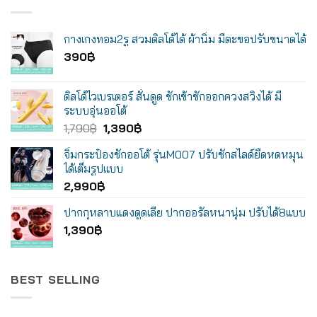
กางเกงทอม2รู สวมดิลโด้ได้ ผ้านิ่ม มีตะขอปรับขนาดได้
390
฿
ดิลโด้ไวเบรเตอร์ สั่นดูด ชักเข้าชักออกควงสวิงได้ มี
ระบบอุ่นออโต้
Original
Current
1,790
฿
1,390
฿
price
price
จิ๋มกระป๋องชักออโต้ รุ่นM007 ปรับชักสไลด์ยืดหดหมุน
was:
is:
ได้เต็มรูปแบบ
1,790฿.
1,390฿.
2,990
฿
ปากกุหลาบแดงดูดเลีย ปากออรัลหนานุ่ม ปรับได้8แบบ
1,390
฿
BEST SELLING