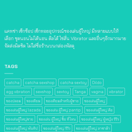
แคทช่า เซ็กช็อป เซ็กทอยอุปกรณ์ของเล่นผู้ใหญ่ มีหลายแบบให้
เลือก ชุดนอนไม่ได้นอน ดิลโด้ ไข่สั่น Vibrator และอื่นๆอีกมากมาย
จัดส่งมิดชิด ไม่ใส่ชื่อร้านบนกล่องพัสดุ
TAGS
catcha
catcha sexshop
catcha sextoy
Dildo
egg vibration
sexshop
sextoy
Tanga
vagina
vibrator
ของปลอม
ของเทียม
ของเทียมสําหรับผู้ชาย
ของเล่นผู้ใหญ่
ของเล่นผู้ใหญ่ lazada
ของเล่น ผู้ใหญ่ pantip
ของเล่นผู้ใหญ่ คือ
ของเล่นผู้ใหญ่ชาย
ของเล่น ผู้ใหญ่ ซื้อ ที่ไหน
ของเล่นผู้ใหญ่ ผู้หญิง รีวิว
ของเล่นผู้ใหญ่ พันทิป
ของเล่นผู้ใหญ่ รีวิว
ของเล่นผู้ใหญ่ ลาซาด้า
ของเล่นผู้ใหญ่ วิธีใช้
ของเล่นผู้ใหญ่ โตเกียว
ควยปลอม
จิ๋มกระป๋อง
จิ๋มซิลิโคน
จิ๋มเทียม
จู๋ซิลิโคน
จู๋ปลอม
ดาราAV