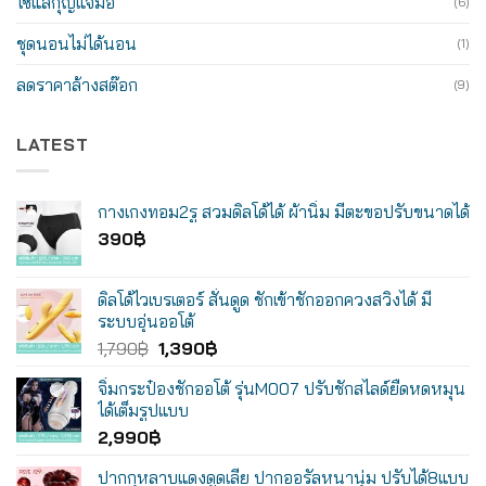
โซ่แส้กุญแจมือ
(6)
ชุดนอนไม่ได้นอน
(1)
ลดราคาล้างสต๊อก
(9)
LATEST
กางเกงทอม2รู สวมดิลโด้ได้ ผ้านิ่ม มีตะขอปรับขนาดได้
390
฿
ดิลโด้ไวเบรเตอร์ สั่นดูด ชักเข้าชักออกควงสวิงได้ มี
ระบบอุ่นออโต้
Original
Current
1,790
฿
1,390
฿
price
price
จิ๋มกระป๋องชักออโต้ รุ่นM007 ปรับชักสไลด์ยืดหดหมุน
was:
is:
ได้เต็มรูปแบบ
1,790฿.
1,390฿.
2,990
฿
ปากกุหลาบแดงดูดเลีย ปากออรัลหนานุ่ม ปรับได้8แบบ