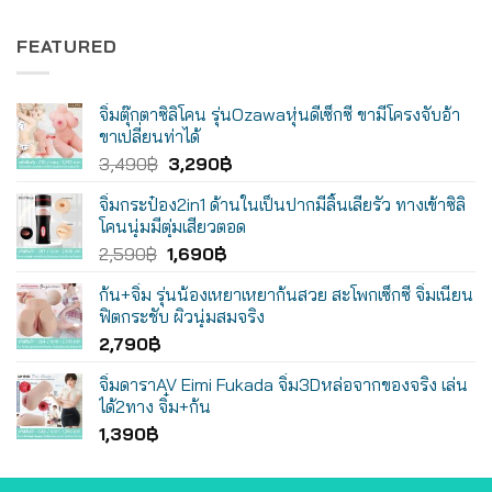
FEATURED
จิ๋มตุ๊กตาซิลิโคน รุ่นOzawaหุ่นดีเซ็กซี่ ขามีโครงจับอ้า
ขาเปลี่ยนท่าได้
Original
Current
3,490
฿
3,290
฿
price
price
จิ๋มกระป๋อง2in1 ด้านในเป็นปากมีลิ้นเลียรัว ทางเข้าซิลิ
was:
is:
โคนนุ่มมีตุ่มเสียวตอด
3,490฿.
3,290฿.
Original
Current
2,590
฿
1,690
฿
price
price
ก้น+จิ๋ม รุ่นน้องเหยาเหยาก้นสวย สะโพกเซ็กซี่ จิ๋มเนียน
was:
is:
ฟิตกระชับ ผิวนุ่มสมจริง
2,590฿.
1,690฿.
2,790
฿
จิ๋มดาราAV Eimi Fukada จิ๋ม3Dหล่อจากของจริง เล่น
ได้2ทาง จิ๋ม+ก้น
1,390
฿