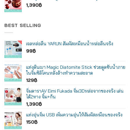
1,390
฿
BEST SELLING
เจลหล่อลื่น YARUN สัมผัสเหมือนน้ำหล่อลื่นจริง
99
฿
แท่งดินเบา Magic Diatomite Stick ช่วยดูดซับน้ำภาย
ในจิ๋มซิลิโคนหลังล้างทำความสะอาด
129
฿
จิ๋มดาราAV Eimi Fukada จิ๋ม3Dหล่อจากของจริง เล่น
ได้2ทาง จิ๋ม+ก้น
1,390
฿
แท่งอุ่นจิ๋ม USB เพิ่มความอุ่นให้สัมผัสเหมือนของจริง
150
฿