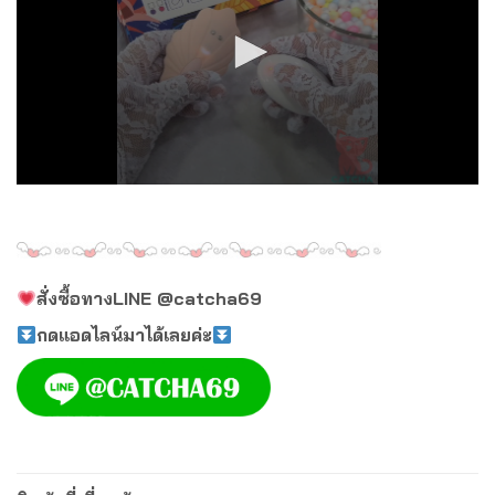
0
seconds
of
58
seconds
สั่งซื้อทางLINE
@catcha69
กดแอดไลน์มาได้เลยค่ะ