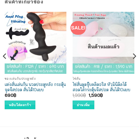
สินค้าที่เกี่ยวข้อง
SALE!
สินค้าหมดแล้ว
ของเล่นก้นประตูหลัง
ไข่สั่น
แท่งสั่นเล่นก้น นวดประตูหลัง กระตุ้น
ไข่สั่นดูดจุ๊บคลิตอริส หัวมินิดิลโด้
จุดจีสปอต สั่นได้10แบบ
สอดใส่กระตุ้นจีสปอต สั่นได้10แบบ
Original
Current
690
฿
1,990
฿
1,590
฿
price
price
was:
is:
หยิบใส่ตะกร้า
อ่านเพิ่ม
1,990฿.
1,590฿.