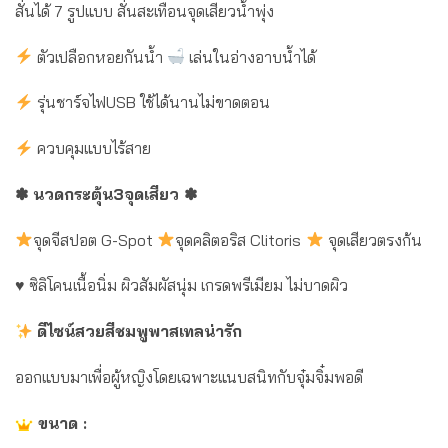
สั่นได้ 7 รูปแบบ สั่นสะเทือนจุดเสียวน้ำพุ่ง
ตัวเปลือกหอยกันน้ำ
เล่นในอ่างอาบน้ำได้
รุ่นชาร์จไฟUSB ใช้ได้นานไม่ขาดตอน
ควบคุมแบบไร้สาย
✽ นวดกระตุ้น3จุดเสียว ✽
จุดจีสปอต G-Spot
จุดคลิตอริส Clitoris
จุดเสียวตรงก้น
♥ ซิลิโคนเนื้อนิ่ม ผิวสัมผัสนุ่ม เกรดพรีเมียม ไม่บาดผิว
ดีไซน์สวยสีชมพูพาสเทลน่ารัก
ออกแบบมาเพื่อผู้หญิงโดยเฉพาะแนบสนิทกับจุ๋มจิ๋มพอดี
ขนาด :