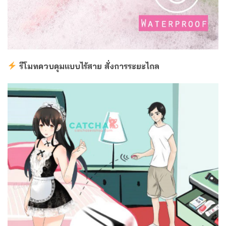
รีโมทควบคุมแบบไร้สาย สั่งการระยะไกล