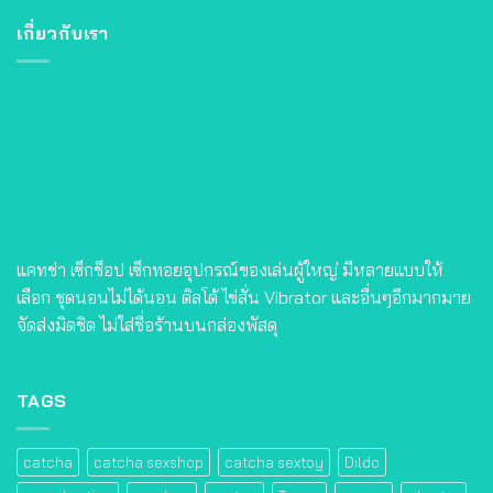
เกี่ยวกับเรา
แคทช่า เซ็กช็อป เซ็กทอยอุปกรณ์ของเล่นผู้ใหญ่ มีหลายแบบให้
เลือก ชุดนอนไม่ได้นอน ดิลโด้ ไข่สั่น Vibrator และอื่นๆอีกมากมาย
จัดส่งมิดชิด ไม่ใส่ชื่อร้านบนกล่องพัสดุ
TAGS
catcha
catcha sexshop
catcha sextoy
Dildo
egg vibration
sexshop
sextoy
Tanga
vagina
vibrator
ของปลอม
ของเทียม
ของเทียมสําหรับผู้ชาย
ของเล่นผู้ใหญ่
ของเล่นผู้ใหญ่ lazada
ของเล่น ผู้ใหญ่ pantip
ของเล่นผู้ใหญ่ คือ