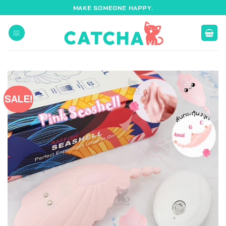
ข้าม
MAKE SOMEONE HAPPY.
ไป
ยัง
เนื้อหา
SALE!