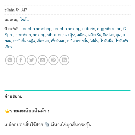
รหัสสินค้า:
A17
หมวดหมู่:
ไข่สั่น
ป้ายกำกับ:
catcha sexshop
,
catcha sextoy
,
clitoris
,
egg vibration
,
G-
Spot
,
sexshop
,
sextoy
,
vibrator
,
กระตุ้นจุดเสียว
,
คลิตอริส
,
จีสปอต
,
จุดสุด
ยอด
,
ออกัสซั่ม หญิง
,
เซ็กทอย
,
เซ็กส์ทอย
,
เปลือกหอยสั่น
,
ไข่สั่น
,
ไข่สั่นนิ่ม
,
ไข่สั่นหัว
เดียว
คำอธิบาย
รายละเอียดสินค้า :
เปลือกหอยสั่นไร้สาย
มีหางไข่มุกสั่นกระตุ้น