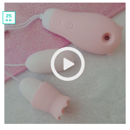
25
พ.ย.