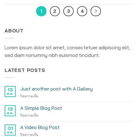
1
2
3
4
ABOUT
Lorem ipsum dolor sit amet, consectetuer adipiscing elit,
sed diam nonummy nibh euismod tincidunt.
LATEST POSTS
Just another post with A Gallery
13
ต.ค.
บน
ปิดความเห็น
Just
another
A Simple Blog Post
13
post
ต.ค.
บน
ปิดความเห็น
with
A
A
Simple
A Video Blog Post
Gallery
01
Blog
ม.ค.
บน
ปิดความเห็น
Post