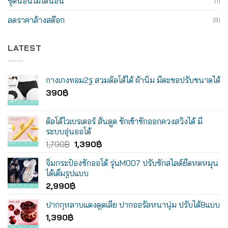
ชุดนอนไม่ได้นอน
(1)
ลดราคาล้างสต๊อก
(9)
LATEST
กางเกงทอม2รู สวมดิลโด้ได้ ผ้านิ่ม มีตะขอปรับขนาดได้
390
฿
ดิลโด้ไวเบรเตอร์ สั่นดูด ชักเข้าชักออกควงสวิงได้ มี
ระบบอุ่นออโต้
Original
Current
1,790
฿
1,390
฿
price
price
จิ๋มกระป๋องชักออโต้ รุ่นM007 ปรับชักสไลด์ยืดหดหมุน
was:
is:
ได้เต็มรูปแบบ
1,790฿.
1,390฿.
2,990
฿
ปากกุหลาบแดงดูดเลีย ปากออรัลหนานุ่ม ปรับได้8แบบ
1,390
฿