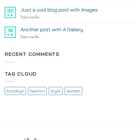
A
Video
Just a cool blog post with Images
30
Blog
ธ.ค.
บน
ปิดความเห็น
Post
Just
a
Another post with A Gallery
16
cool
ธ.ค.
บน
ปิดความเห็น
blog
Another
post
post
with
with
RECENT COMMENTS
Images
A
Gallery
TAG CLOUD
brooklyn
fashion
style
women