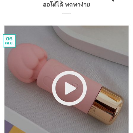
ออโต้ได้ พกพาง่าย
06
เม.ย.