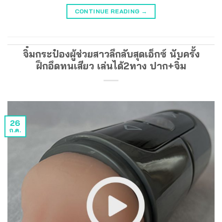
CONTINUE READING
→
จิ๋มกระป๋องผู้ช่วยสาวลึกลับสุดเอ็กซ์ นับครั้ง
ฝึกอึดทนเสียว เล่นได้2ทาง ปาก+จิ๋ม
26
ก.ค.