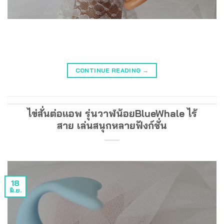
CONTINUE READING
→
ไข่สั่นต่อแอพ รุ่นวาฬน้อยBlueWhale ไร้
สาย เล่นสนุกหลายฟังก์ชั่น
18
มิ.ย.