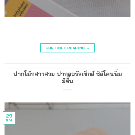
CONTINUE READING
→
ปากโม้กสาวสวย ปากออรัลเซ็กส์ ซิลิโคนนิ่ม
มีลิ้น
29
ก.พ.