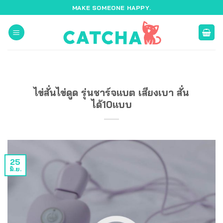
ข้าม
MAKE SOMEONE HAPPY.
ไป
ยัง
เนื้อหา
ไข่สั่นไข่ดูด รุ่นชาร์จแบต เสียงเบา สั่น
ได้10แบบ
25
มิ.ย.