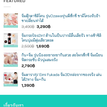
FEATURED
จิ๋มตุ๊กตาซิลิโคน รุ่นOzawaหุ่นดีเซ็กซี่ ขามีโครงจับอ้า
ขาเปลี่ยนท่าได้
Original
Current
3,490
฿
3,290
฿
price
price
จิ๋มกระป๋อง2in1 ด้านในเป็นปากมีลิ้นเลียรัว ทางเข้าซิลิ
was:
is:
โคนนุ่มมีตุ่มเสียวตอด
3,490฿.
3,290฿.
Original
Current
2,590
฿
1,690
฿
price
price
ก้น+จิ๋ม รุ่นน้องเหยาเหยาก้นสวย สะโพกเซ็กซี่ จิ๋มเนียน
was:
is:
ฟิตกระชับ ผิวนุ่มสมจริง
2,590฿.
1,690฿.
2,790
฿
จิ๋มดาราAV Eimi Fukada จิ๋ม3Dหล่อจากของจริง เล่น
ได้2ทาง จิ๋ม+ก้น
1,390
฿
เกี่ยวกับเรา