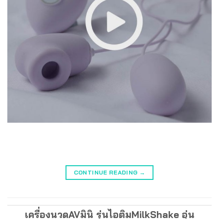
CONTINUE READING
→
เครื่องนวดAVมินิ รุ่นไอติมMilkShake อุ่น