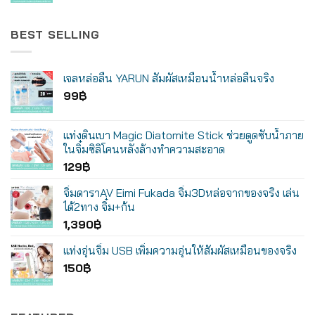
BEST SELLING
เจลหล่อลื่น YARUN สัมผัสเหมือนน้ำหล่อลื่นจริง
99
฿
แท่งดินเบา Magic Diatomite Stick ช่วยดูดซับน้ำภาย
ในจิ๋มซิลิโคนหลังล้างทำความสะอาด
129
฿
จิ๋มดาราAV Eimi Fukada จิ๋ม3Dหล่อจากของจริง เล่น
ได้2ทาง จิ๋ม+ก้น
1,390
฿
แท่งอุ่นจิ๋ม USB เพิ่มความอุ่นให้สัมผัสเหมือนของจริง
150
฿