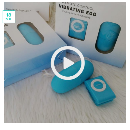
13
ก.ย.