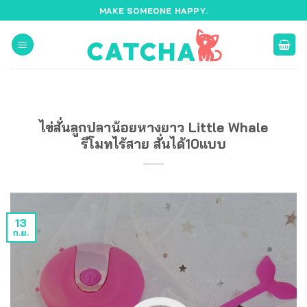
ข้าม
MAKE SOMEONE HAPPY.
ไป
ยัง
เนื้อหา
ไข่สั่นลูกปลาน้อยหางยาว Little Whale
รีโมทไร้สาย สั่นได้10แบบ
13
ก.ย.