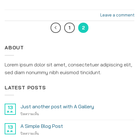
Leave a comment
1
2
ABOUT
Lorem ipsum dolor sit amet, consectetuer adipiscing elit,
sed diam nonummy nibh euismod tincidunt.
LATEST POSTS
Just another post with A Gallery
13
ต.ค.
บน
ปิดความเห็น
Just
another
A Simple Blog Post
13
post
ต.ค.
บน
ปิดความเห็น
with
A