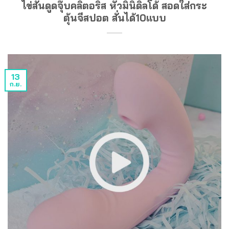
ไข่สั่นดูดจุ๊บคลิตอริส หัวมินิดิลโด้ สอดใส่กระ
ตุ้นจีสปอต สั่นได้10แบบ
13
ก.ย.