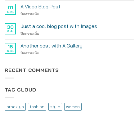
A
Simple
A Video Blog Post
Gallery
01
Blog
ม.ค.
บน
ปิดความเห็น
Post
A
Video
Just a cool blog post with Images
30
Blog
ธ.ค.
บน
ปิดความเห็น
Post
Just
a
Another post with A Gallery
16
cool
ธ.ค.
บน
ปิดความเห็น
blog
Another
post
post
with
with
RECENT COMMENTS
Images
A
Gallery
TAG CLOUD
brooklyn
fashion
style
women