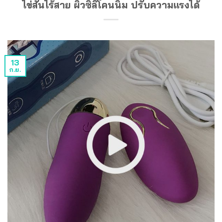
ไข่สั่นไร้สาย ผิวซิลิโคนนิ่ม ปรับความแรงได้
13
ก.ย.