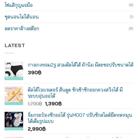
โซ่แส้กุญแจมือ
(6)
ชุดนอนไม่ได้นอน
(1)
ลดราคาล้างสต๊อก
(9)
LATEST
กางเกงทอม2รู สวมดิลโด้ได้ ผ้านิ่ม มีตะขอปรับขนาดได้
390
฿
ดิลโด้ไวเบรเตอร์ สั่นดูด ชักเข้าชักออกควงสวิงได้ มี
ระบบอุ่นออโต้
Original
Current
1,790
฿
1,390
฿
price
price
จิ๋มกระป๋องชักออโต้ รุ่นM007 ปรับชักสไลด์ยืดหดหมุน
was:
is:
ได้เต็มรูปแบบ
1,790฿.
1,390฿.
2,990
฿