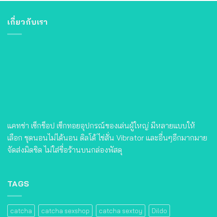
เกี่ยวกับเรา
แคทช่า เซ็กช็อป เซ็กทอยอุปกรณ์ของเล่นผู้ใหญ่ มีหลายแบบให้
เลือก ชุดนอนไม่ได้นอน ดิลโด้ ไข่สั่น Vibrator และอื่นๆอีกมากมาย
จัดส่งมิดชิด ไม่ใส่ชื่อร้านบนกล่องพัสดุ
TAGS
catcha
catcha sexshop
catcha sextoy
Dildo
egg vibration
sexshop
sextoy
Tanga
vagina
vibrator
ของปลอม
ของเทียม
ของเทียมสําหรับผู้ชาย
ของเล่นผู้ใหญ่