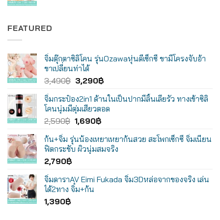
FEATURED
จิ๋มตุ๊กตาซิลิโคน รุ่นOzawaหุ่นดีเซ็กซี่ ขามีโครงจับอ้า
ขาเปลี่ยนท่าได้
Original
Current
3,490
฿
3,290
฿
price
price
จิ๋มกระป๋อง2in1 ด้านในเป็นปากมีลิ้นเลียรัว ทางเข้าซิลิ
was:
is:
โคนนุ่มมีตุ่มเสียวตอด
3,490฿.
3,290฿.
Original
Current
2,590
฿
1,690
฿
price
price
ก้น+จิ๋ม รุ่นน้องเหยาเหยาก้นสวย สะโพกเซ็กซี่ จิ๋มเนียน
was:
is:
ฟิตกระชับ ผิวนุ่มสมจริง
2,590฿.
1,690฿.
2,790
฿
จิ๋มดาราAV Eimi Fukada จิ๋ม3Dหล่อจากของจริง เล่น
ได้2ทาง จิ๋ม+ก้น
1,390
฿