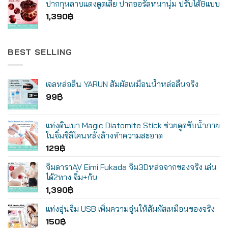
ปากกุหลาบแดงดูดเลีย ปากออรัลหนานุ่ม ปรับได้8แบบ
1,390
฿
BEST SELLING
เจลหล่อลื่น YARUN สัมผัสเหมือนน้ำหล่อลื่นจริง
99
฿
แท่งดินเบา Magic Diatomite Stick ช่วยดูดซับน้ำภาย
ในจิ๋มซิลิโคนหลังล้างทำความสะอาด
129
฿
จิ๋มดาราAV Eimi Fukada จิ๋ม3Dหล่อจากของจริง เล่น
ได้2ทาง จิ๋ม+ก้น
1,390
฿
แท่งอุ่นจิ๋ม USB เพิ่มความอุ่นให้สัมผัสเหมือนของจริง
150
฿