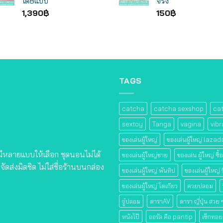
ได้8แบบ
จริง
1,390
฿
150
฿
TAGS
catcha
catcha sexshop
ca
sextoy
Tanga
vagina
vibr
ของเล่นผู้ใหญ่
ของเล่นผู้ใหญ่ lazad
 มีหลายแบบให้เลือก ชุดนอนไม่ได้
ของเล่นผู้ใหญ่ชาย
ของเล่น ผู้ใหญ่ ซื้
ัดส่งมิดชิด ไม่ใส่ชื่อร้านบนกล่อง
ของเล่นผู้ใหญ่ พันทิป
ของเล่นผู้ใหญ่ ร
ของเล่นผู้ใหญ่ โตเกียว
ควยปลอม
จู๋ปลอม
ดาราAV
ดารา ญี่ปุ่น สวย
หนังโป๊
ออรัล คือ pantip
เซ็กทอย