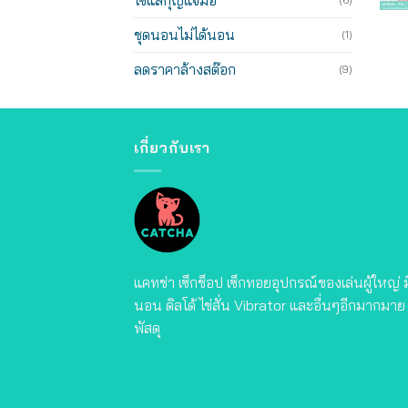
โซ่แส้กุญแจมือ
(6)
ชุดนอนไม่ได้นอน
(1)
ลดราคาล้างสต๊อก
(9)
เกี่ยวกับเรา
แคทช่า เซ็กช็อป เซ็กทอยอุปกรณ์ของเล่นผู้ใหญ่
นอน ดิลโด้ ไข่สั่น Vibrator และอื่นๆอีกมากมาย จ
พัสดุ