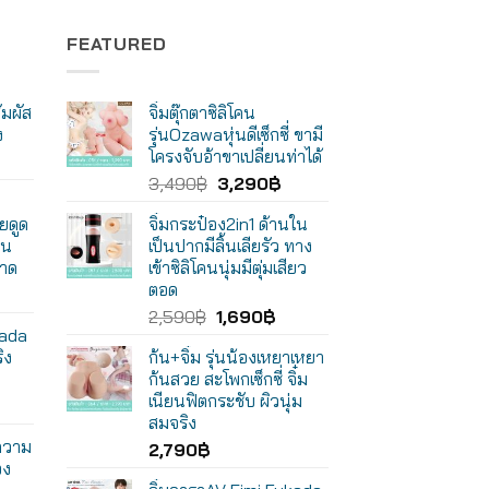
FEATURED
ัมผัส
จิ๋มตุ๊กตาซิลิโคน
ง
รุ่นOzawaหุ่นดีเซ็กซี่ ขามี
โครงจับอ้าขาเปลี่ยนท่าได้
Original
Current
3,490
฿
3,290
฿
price
price
ยดูด
จิ๋มกระป๋อง2in1 ด้านใน
was:
is:
คน
เป็นปากมีลิ้นเลียรัว ทาง
3,490฿.
3,290฿.
อาด
เข้าซิลิโคนนุ่มมีตุ่มเสียว
ตอด
Original
Current
2,590
฿
1,690
฿
kada
price
price
ิง
ก้น+จิ๋ม รุ่นน้องเหยาเหยา
was:
is:
ก้นสวย สะโพกเซ็กซี่ จิ๋ม
2,590฿.
1,690฿.
เนียนฟิตกระชับ ผิวนุ่ม
สมจริง
มความ
2,790
฿
อง