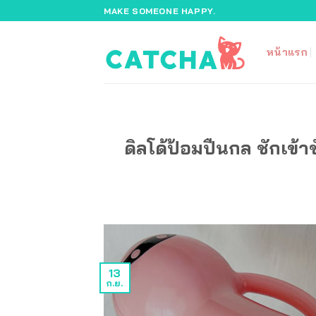
ข้าม
MAKE SOMEONE HAPPY.
ไป
ยัง
หน้าแรก
เนื้อหา
ดิลโด้ป้อมปืนกล ชักเข้
13
ก.ย.