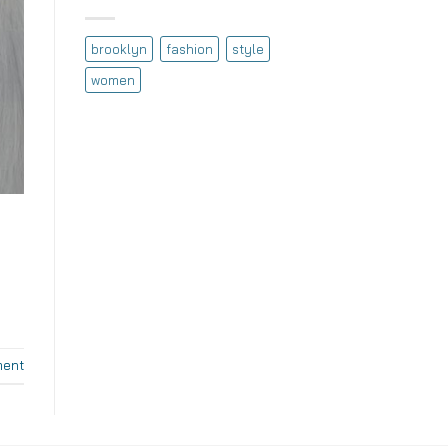
brooklyn
fashion
style
women
ment