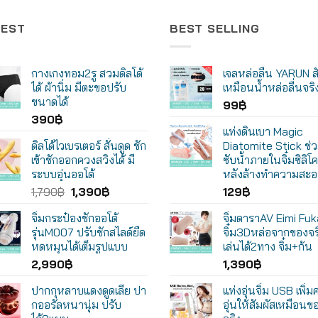
TEST
BEST SELLING
กางเกงทอม2รู สวมดิลโด้
เจลหล่อลื่น YARUN ส
ได้ ผ้านิ่ม มีตะขอปรับ
เหมือนน้ำหล่อลื่นจริ
ขนาดได้
99
฿
390
฿
แท่งดินเบา Magic
ดิลโด้ไวเบรเตอร์ สั่นดูด ชัก
Diatomite Stick ช่ว
เข้าชักออกควงสวิงได้ มี
ซับน้ำภายในจิ๋มซิลิโ
ระบบอุ่นออโต้
หลังล้างทำความสะ
Original
Current
1,790
฿
1,390
฿
129
฿
price
price
จิ๋มกระป๋องชักออโต้
จิ๋มดาราAV Eimi Fu
was:
is:
รุ่นM007 ปรับชักสไลด์ยืด
จิ๋ม3Dหล่อจากของจร
1,790฿.
1,390฿.
หดหมุนได้เต็มรูปแบบ
เล่นได้2ทาง จิ๋ม+ก้น
2,990
฿
1,390
฿
ปากกุหลาบแดงดูดเลีย ปา
แท่งอุ่นจิ๋ม USB เพิ่
กออรัลหนานุ่ม ปรับ
อุ่นให้สัมผัสเหมือนข