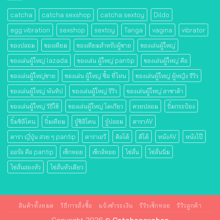
ของปลอม
ของเทียม
ของเทียมสําหรับผู้ชาย
ของเล่นผู้ใหญ่
ของเล่นผู้ใหญ่ lazada
ของเล่น ผู้ใหญ่ pantip
ของเล่นผู้ใหญ่ คือ
ของเล่นผู้ใหญ่ชาย
ของเล่น ผู้ใหญ่ ซื้อ ที่ไหน
ของเล่นผู้ใหญ่ ผู้หญิง รีวิว
ของเล่นผู้ใหญ่ พันทิป
ของเล่นผู้ใหญ่ รีวิว
ของเล่นผู้ใหญ่ ลาซาด้า
ของเล่นผู้ใหญ่ วิธีใช้
ของเล่นผู้ใหญ่ โตเกียว
ควยปลอม
จิ๋มกระป๋อง
จิ๋มซิลิโคน
จิ๋มเทียม
จู๋ซิลิโคน
จู๋ปลอม
ดาราAV
ดารา ญี่ปุ่น สวย ๆ pantip
ดาราเอวี
ดิลโด้
ดีโด้
หนังAV
หนังโป๊
ออรัล คือ pantip
เซ็กทอย
เซ็กส์ทอย
ไข่สั่น
ไข่สั่นนิ่ม
ไข่สั่นสองหัว
ไข่สั่นหัวเดียว
สินค้าทั้งหมด
วิธีการสั่งซื้อ
แจ้งชำระเงิน
รีวิวเซ็กทอย
รีวิวลูกค้า
Copyright 2026 ©
Catchasexshop