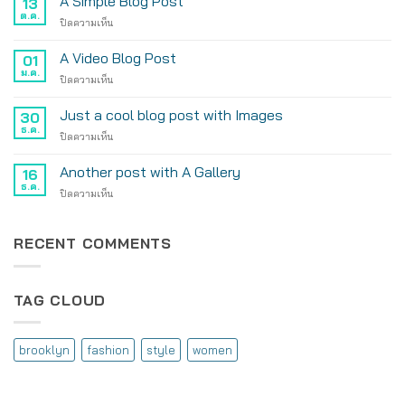
A Simple Blog Post
13
post
ต.ค.
บน
ปิดความเห็น
with
A
A
Simple
A Video Blog Post
Gallery
01
Blog
ม.ค.
บน
ปิดความเห็น
Post
A
Video
Just a cool blog post with Images
30
Blog
ธ.ค.
บน
ปิดความเห็น
Post
Just
a
Another post with A Gallery
16
cool
ธ.ค.
บน
ปิดความเห็น
blog
Another
post
post
with
with
RECENT COMMENTS
Images
A
Gallery
TAG CLOUD
brooklyn
fashion
style
women