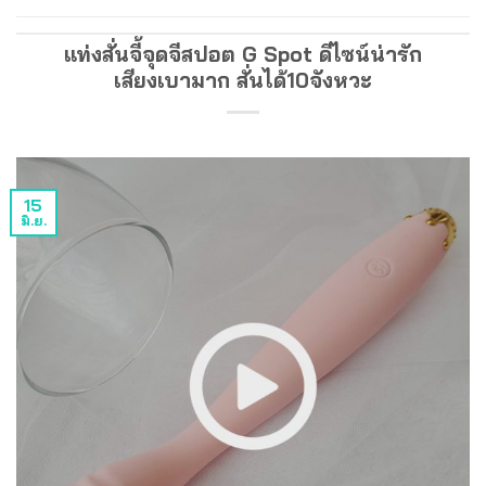
แท่งสั่นจี้จุดจีสปอต G Spot ดีไซน์น่ารัก
เสียงเบามาก สั่นได้10จังหวะ
15
มิ.ย.