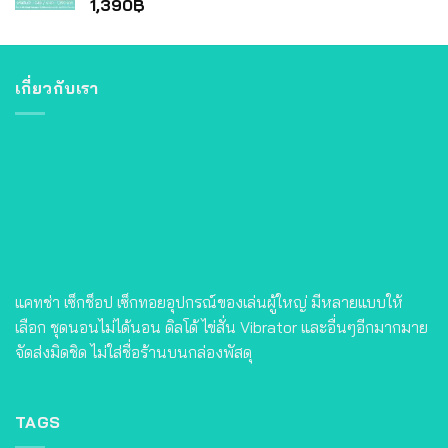
1,390
฿
เกี่ยวกับเรา
แคทช่า เซ็กช็อป เซ็กทอยอุปกรณ์ของเล่นผู้ใหญ่ มีหลายแบบให้
เลือก ชุดนอนไม่ได้นอน ดิลโด้ ไข่สั่น Vibrator และอื่นๆอีกมากมาย
จัดส่งมิดชิด ไม่ใส่ชื่อร้านบนกล่องพัสดุ
TAGS
catcha
catcha sexshop
catcha sextoy
Dildo
egg vibration
sexshop
sextoy
Tanga
vagina
vibrator