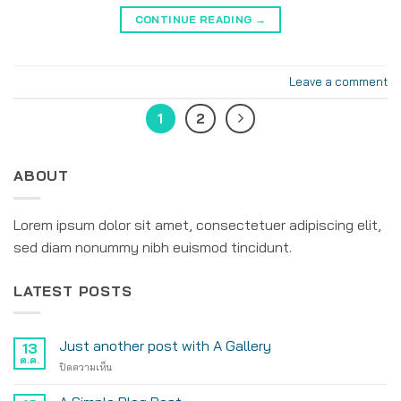
CONTINUE READING
→
Leave a comment
1
2
ABOUT
Lorem ipsum dolor sit amet, consectetuer adipiscing elit,
sed diam nonummy nibh euismod tincidunt.
LATEST POSTS
Just another post with A Gallery
13
ต.ค.
บน
ปิดความเห็น
Just
another