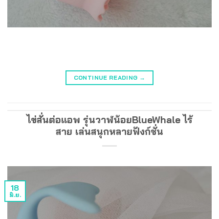
CONTINUE READING
→
ไข่สั่นต่อแอพ รุ่นวาฬน้อยBlueWhale ไร้
สาย เล่นสนุกหลายฟังก์ชั่น
18
มิ.ย.