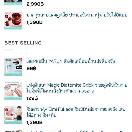
2,990
฿
ปากกุหลาบแดงดูดเลีย ปากออรัลหนานุ่ม ปรับได้8แบบ
1,390
฿
BEST SELLING
เจลหล่อลื่น YARUN สัมผัสเหมือนน้ำหล่อลื่นจริง
99
฿
แท่งดินเบา Magic Diatomite Stick ช่วยดูดซับน้ำภาย
ในจิ๋มซิลิโคนหลังล้างทำความสะอาด
129
฿
จิ๋มดาราAV Eimi Fukada จิ๋ม3Dหล่อจากของจริง เล่น
ได้2ทาง จิ๋ม+ก้น
1,390
฿