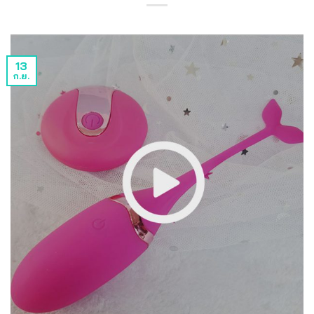
13
ก.ย.