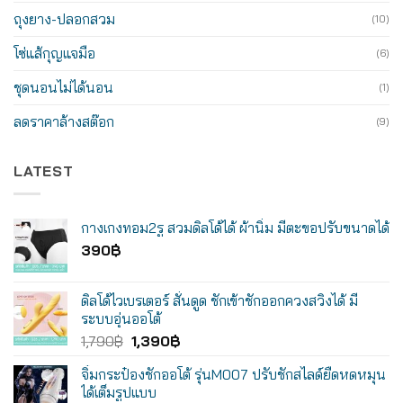
ถุงยาง-ปลอกสวม
(10)
โซ่แส้กุญแจมือ
(6)
ชุดนอนไม่ได้นอน
(1)
ลดราคาล้างสต๊อก
(9)
LATEST
กางเกงทอม2รู สวมดิลโด้ได้ ผ้านิ่ม มีตะขอปรับขนาดได้
390
฿
ดิลโด้ไวเบรเตอร์ สั่นดูด ชักเข้าชักออกควงสวิงได้ มี
ระบบอุ่นออโต้
Original
Current
1,790
฿
1,390
฿
price
price
จิ๋มกระป๋องชักออโต้ รุ่นM007 ปรับชักสไลด์ยืดหดหมุน
was:
is:
ได้เต็มรูปแบบ
1,790฿.
1,390฿.