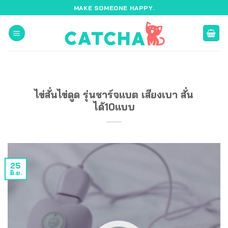
ข้าม
MAKE SOMEONE HAPPY.
ไป
ยัง
เนื้อหา
ไข่สั่นไข่ดูด รุ่นชาร์จแบต เสียงเบา สั่น
ได้10แบบ
25
มิ.ย.